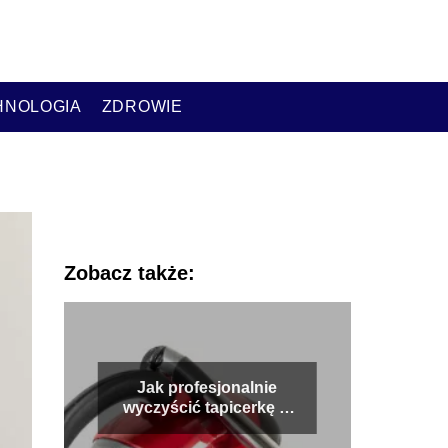
HNOLOGIA
ZDROWIE
Zobacz także:
Jak profesjonalnie
wyczyścić tapicerkę w
aucie i przywrócić jej
blask?