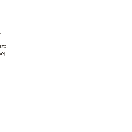
i
u
rza,
wej