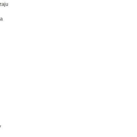
zaju
za
y