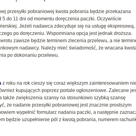
wej przesyłki pobraniowej kwota pobrania będzie przekazana
5 do 11 dni od momentu doręczenia paczki. Oczywiście
ierskiej. Jeżeli nadawca zdecyduje się na usługę ekspresową,
oczego po doręczeniu. Wspomniana opcja jest jednak droższa.
zwrotu zawsze będzie terminem zlecenia przelewu, a nie termi
bankowym nadawcy. Należy mieć świadomość, że wracana kwot
ia po dokonaniu przelewu.
a
z roku na rok cieszy się coraz większym zainteresowaniem ni
 również kupujących poprzez portale ogłoszeniowe. Zalecane jes
, a także zwiększenia szansy na stosunkowo szybką szansę
ć, że nadanie przesyłki pobraniowej jest znacznie prostszym
owiem wypełnić formularz nadania paczki, a następnie zaznac
pem będzie uzupełnienie pól z kwotą pobrania, numerem rachun