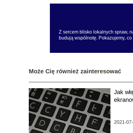
Z sercem blisko lokalnych spraw, na
budują wspólnotę. Pokazujemy, co dz
Może Cię również zainteresować
Jak włą
ekrano
2021-07