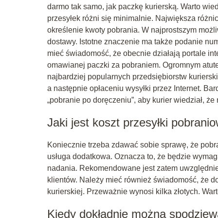
darmo tak samo, jak paczkę kurierską. Warto wi
przesyłek różni się minimalnie. Największa różni
określenie kwoty pobrania. W najprostszym możl
dostawy. Istotne znaczenie ma także podanie nu
mieć świadomość, że obecnie działają portale i
omawianej paczki za pobraniem. Ogromnym atutem 
najbardziej popularnych przedsiębiorstw kuriersk
a następnie opłaceniu wysyłki przez Internet. Ba
„pobranie po doręczeniu”, aby kurier wiedział, ż
Jaki jest koszt przesyłki pobrani
Koniecznie trzeba zdawać sobie sprawę, że pobran
usługa dodatkowa. Oznacza to, że będzie wymagał
nadania. Rekomendowane jest zatem uwzględnien
klientów. Należy mieć również świadomość, że do
kurierskiej. Przeważnie wynosi kilka złotych. W
Kiedy dokładnie można spodziewa