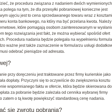
edzieć, że procedura związana z nadaniem dwóch wymienionych
ca polega na tym, że dla przesyłki pobraniowej konieczne jest
iwym ujęciu jest to cena sprzedawanego towaru wraz z kosztam
meru konta bankowego, na który ma być przelana kwota. Należy
nternetowe, które pomagają osobom zainteresowanym w wysłani
tego rozwiązania jest fakt, że można wybierać spośród ofert
ich. Procedura nadania będzie polegała na wypełnieniu formula
rdzo ważne jest także zaznaczenie w formularzu usługi dodatko
e musi odebrać pieniądze od adresata.
owej?
ie przy doręczeniu jest traktowane przez firmy kurierskie jako
a dopłaty. Przyczyni się to oczywiście do zwiększenia kosztu
ie wspomnianego faktu w ofercie, która będzie skierowana do
płata za pobranie będzie zależała od cennika wybranej firmy
arto zatem o tą kwotę powiększyć standardową cenę nadania.
ć się zwrotu pobrania?