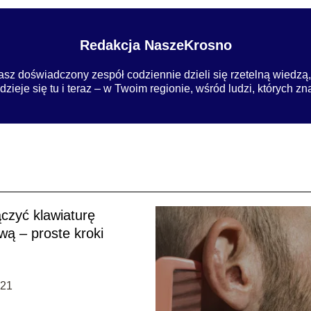
Redakcja NaszeKrosno
sz doświadczony zespół codziennie dzieli się rzetelną wiedzą, i
ieje się tu i teraz – w Twoim regionie, wśród ludzi, których zn
czyć klawiaturę
wą – proste kroki
-21