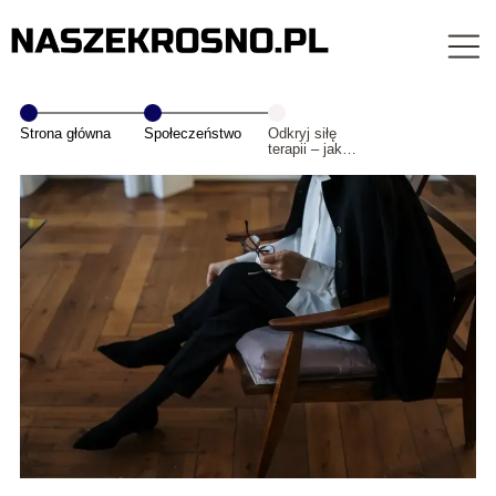
Strona główna
Społeczeństwo
Odkryj siłę
terapii – jak
znaleźć
psychoterapeutę
w Warszawie?