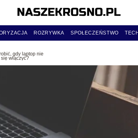
ORYZACJA
ROZRYWKA
SPOŁECZEŃSTWO
TEC
robić, gdy laptop nie
 się włączyć?