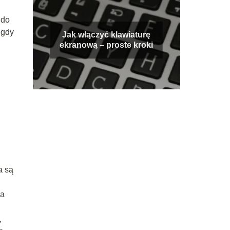
 do
 gdy
Jak włączyć klawiaturę
ekranową – proste kroki
a są
pa
,