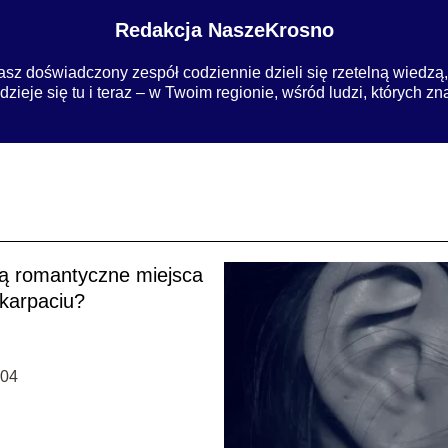
Redakcja NaszeKrosno
sz doświadczony zespół codziennie dzieli się rzetelną wiedzą, i
ieje się tu i teraz – w Twoim regionie, wśród ludzi, których zn
są romantyczne miejsca
karpaciu?
-04