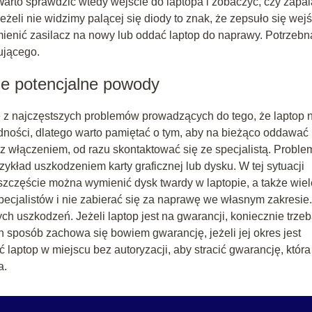
Warto sprawdzić wtedy wejście do laptopa i zobaczyć, czy zapal
Jeżeli nie widzimy palącej się diody to znak, że zepsuło się wej
wymienić zasilacz na nowy lub oddać laptop do naprawy. Potrzebn
ującego.
ne potencjalne powody
e z najczęstszych problemów prowadzących do tego, że laptop 
udności, dlatego warto pamiętać o tym, aby na bieżąco oddawać
 z włączeniem, od razu skontaktować się ze specjalistą. Proble
kład uszkodzeniem karty graficznej lub dysku. W tej sytuacji
 szczęście można wymienić dysk twardy w laptopie, a także wiel
specjalistów i nie zabierać się za naprawę we własnym zakresie.
h uszkodzeń. Jeżeli laptop jest na gwarancji, koniecznie trze
 sposób zachowa się bowiem gwarancję, jeżeli jej okres jest
 laptop w miejscu bez autoryzacji, aby stracić gwarancję, która
a.