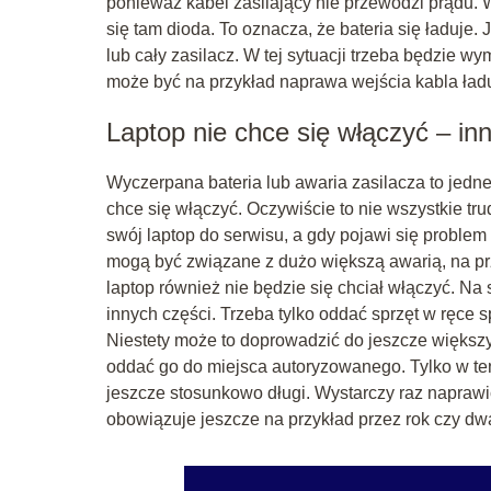
ponieważ kabel zasilający nie przewodzi prądu. 
się tam dioda. To oznacza, że bateria się ładuje. 
lub cały zasilacz. W tej sytuacji trzeba będzie 
może być na przykład naprawa wejścia kabla ład
Laptop nie chce się włączyć – in
Wyczerpana bateria lub awaria zasilacza to jedn
chce się włączyć. Oczywiście to nie wszystkie tr
swój laptop do serwisu, a gdy pojawi się problem
mogą być związane z dużo większą awarią, na przy
laptop również nie będzie się chciał włączyć. Na
innych części. Trzeba tylko oddać sprzęt w ręce 
Niestety może to doprowadzić do jeszcze większyc
oddać go do miejsca autoryzowanego. Tylko w ten
jeszcze stosunkowo długi. Wystarczy raz naprawić
obowiązuje jeszcze na przykład przez rok czy dw