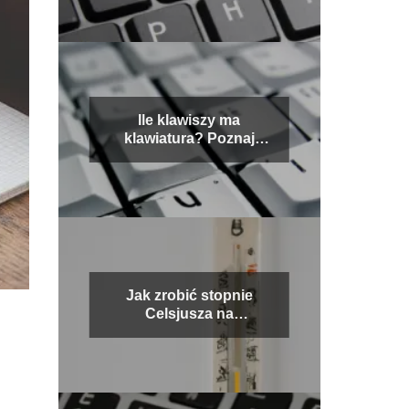
Ile klawiszy ma
klawiatura? Poznaj
pełną liczbę klawiszy na
standardowej
klawiaturze
Jak zrobić stopnie
Celsjusza na
klawiaturze?