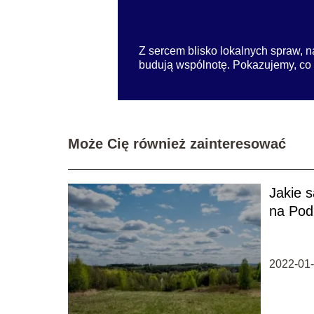
Z sercem blisko lokalnych spraw, na
budują wspólnotę. Pokazujemy, co dz
Może Cię również zainteresować
Jakie 
na Pod
2022-01