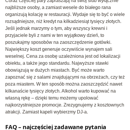
Coraz częściej pary zapraszają na swój ślub wyłącznie
najbliższe osoby, a zamiast wesele do białego rana
organizują kolację w restauracji. Wydaje się to być o wiele
rozsądniejsze, niż kredyt na kilkadziesiąt tysięcy złotych.
Jeśli jednak marzymy o tym, aby wszyscy krewni i
przyjaciele byli z nami w ten wyjątkowy dzień, to
poszukajmy sposobów na zaoszczędzenie gotówki.
Największy koszt generuje oczywiście wynajem sali
weselnej. Cena za osobę uzależniona jest od lokalizacji
obiektu, a także jego standardu. Najwyższe stawki
obowiązują w dużych miastach. Być może warto
zapoznać się z salami znajdującymi na obrzeżach, czy też
poza miastem. W ten sposób można zaoszczędzić nawet
kilkanaście tysięcy złotych. Alkohol warto kupować na
własną rękę – dzięki temu możemy upolować
najkorzystniejsze promocje. Zrezygnujemy z kosztownych
atrakcji. Zamiast kapeli wybierzmy DJ-a.
FAQ – najczęściej zadawane pytania